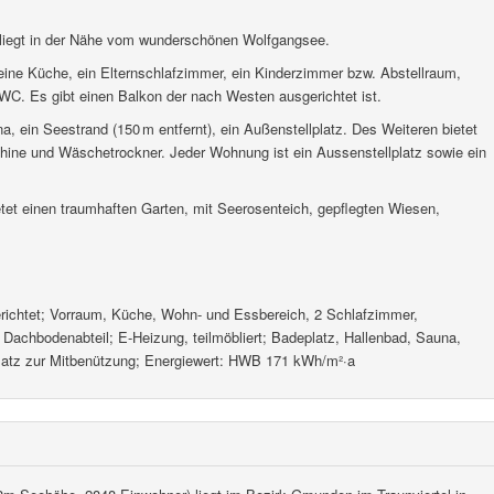
 liegt in der Nähe vom wunderschönen Wolfgangsee.
eine Küche, ein Elternschlafzimmer, ein Kinderzimmer bzw. Abstellraum,
. Es gibt einen Balkon der nach Westen ausgerichtet ist.
, ein Seestrand (150 m entfernt), ein Außenstellplatz. Des Weiteren bietet
e und Wäschetrockner. Jeder Wohnung ist ein Aussenstellplatz sowie ein
tet einen traumhaften Garten, mit Seerosenteich, gepflegten Wiesen,
ichtet; Vorraum, Küche, Wohn- und Essbereich, 2 Schlafzimmer,
achbodenabteil; E-Heizung, teilmöbliert; Badeplatz, Hallenbad, Sauna,
platz zur Mitbenützung; Energiewert: HWB 171 kWh/m²·a