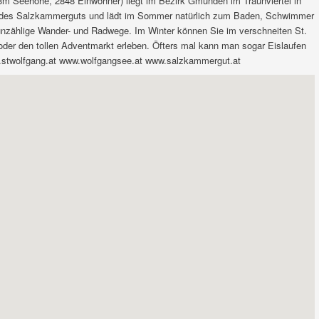
 Seehöhe, 2848 Einwohner) liegt im Bezirk Gmunden im Traunviertel in
en des Salzkammerguts und lädt im Sommer natürlich zum Baden, Schwimmer
unzählige Wander- und Radwege. Im Winter können Sie im verschneiten St.
r den tollen Adventmarkt erleben. Öfters mal kann man sogar Eislaufen
.stwolfgang.at www.wolfgangsee.at www.salzkammergut.at