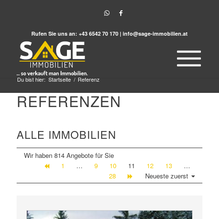
Rufen Sie uns an:
+43 6542 70 170
|
info@sage-immobilien.at
Du bist hier:
Startseite
/
Referenz
REFERENZEN
ALLE IMMOBILIEN
Wir haben 814 Angebote für Sie
1
…
9
10
11
12
13
…
28
Neueste zuerst