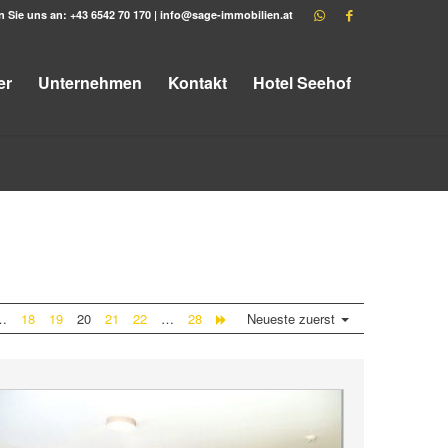
n Sie uns an:
+43 6542 70 170
|
info@sage-immobilien.at
er
Unternehmen
Kontakt
Hotel Seehof
…
18
19
20
21
22
…
28
Neueste zuerst