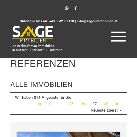
Rufen Sie uns an:
+43 6542 70 170
|
info@sage-immobilien.at
Du bist hier:
Startseite
/
Referenz
REFERENZEN
ALLE IMMOBILIEN
Wir haben 814 Angebote für Sie
1
…
25
26
27
28
Neueste zuerst