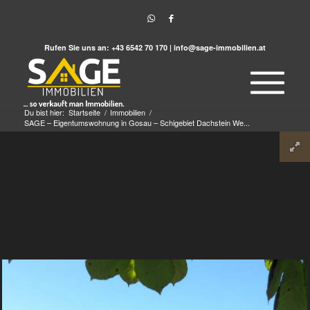
Rufen Sie uns an:
+43 6542 70 170
|
info@sage-immobilien.at
Du bist hier:
Startseite
/
Immobilien
/
SAGE – Eigentumswohnung in Gosau – Schigebiet Dachstein We...