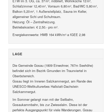
ETW im 3. OG, ca. 37 m², möbliert, Wohnküche 12 m²,
Schlafzimmer 12,40 m², Vorraum 6,80 m², Bad/WC 5,80 m²,
Balkon 5,20 m², 1 Außenstellplatz, Sauna im Keller,
allgemeiner Schi und Schuhraum.
Heizung: Öl – Zentralheizung.
Betriebskosten: € 2,50.- pro m².
Energiekennwerte: HWB 164 kWh/m²·a fGEE 2,98
LAGE
Die Gemeinde Gosau (1809 Einwohner, 767m Seehöhe)
befindet sich im Bezirk Gmunden im Traunviertel in
Oberösterreich.
Gosau liegt im Inneren Salzkammergut, am Rande des
UNESCO-Weltkulturerbes Hallstatt-Dachstein
Salzkammergut.
Im Sommer gelangt man mit der Seilbahn,
Gosaukammbahn, bis zur Zwieselalm. Diese ist der
perfekte Ausgangspunkt für viele Wanderungen. Gosau