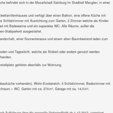
he befindet sich in der Mozartstadt Salzburg im Stadtteil Maxglan, in einer
eifamilienhauses und verfügt über einen Balkon, eine offene Küche mit
es Schlafzimmer mit Ausrichtung zum Garten, 2 Zimmer welche als Kinder-
Bad mit Badewanne und ein separates WC. Alle Räume, außer die
en-Stabparkett ausgestattet.
chlandschaft, einer Sonnenterasse und einem alten Baumbestand laden zum
oden und Tageslicht, welche als Stüberl oder anders genutzt werden
rhanden.
nstellplatz gehören ebenfalls zur Wohnung.
nbauküche vorhanden), Wohn-Essbereich, 3 Schlafzimmer, Badezimmer mit
hraum + WC, Garten mit ca. 274 m², Garage mit ca. 14,5 m²,
 Aufklärung über die generelle Vorlagepflicht ab 1.12.2012, vorgelegt.