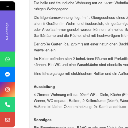
Die helle und freundliche Wohnung mit ca. 92 m² Wohnfläc
←
ruhigen Wohngegend.
Die Eigentumswohnung liegt im 1. Obergeschoss eines Zw
allen E-Geräten im Wohn- und Essbereich, ein geräumig
Anfrage
oder Arbeitszimmer genutzt werden können, ein helles 
Sanitärräume und die Küche, sind mit hochwertigem Eich
Der große Garten (ca. 275 m²) mit einer natürlichen Ba
Verweilen ein.
Im Keller befinden sich 2 beheizbare Räume mit Parkettb
können. Ein WC und eine Waschküche sind ebenfalls vo
Eine Einzelgarage mit elektrischem Rolltor und ein Auße
Ausstattung
4-Zimmer Wohnung mit ca. 92 m² WFL, Diele, Küche (Ei
Wanne, WC separat, Balkon, 2 Kellerräume (34 m²), Wasc
Außenstellfläche, Ölzentralheizung, 2x Kaminanschluss
Sonstiges
Ein Energieausweis gem. EAVG wurde vom Verkäufer, nach