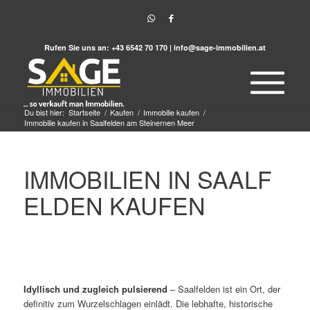
Rufen Sie uns an:
+43 6542 70 170
|
info@sage-immobilien.at
Du bist hier:
Startseite
/
Kaufen
/
Immobilie kaufen
/
Immobilie kaufen in Saalfelden am Steinernen Meer
IMMOBILIEN IN SAALF
ELDEN KAUFEN
Idyllisch und zugleich pulsierend
– Saalfelden ist ein Ort, der
definitiv zum Wurzelschlagen einlädt. Die lebhafte, historische