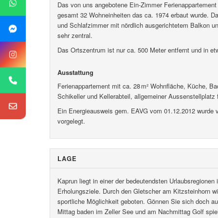
Das von uns angebotene Ein-Zimmer Ferienappartement m
gesamt 32 Wohneinheiten das ca. 1974 erbaut wurde. 
und Schlafzimmer mit nördlich ausgerichtetem Balkon un
sehr zentral.
Das Ortszentrum ist nur ca. 500 Meter entfernt und in et
Ausstattung
Ferienappartement mit ca. 28 m² Wohnfläche, Küche, Ba
Schikeller und Kellerabteil, allgemeiner Aussenstellplat
Ein Energieausweis gem. EAVG vom 01.12.2012 wurde vom V
vorgelegt.
LAGE
Kaprun liegt in einer der bedeutendsten Urlaubsregionen 
Erholungsziele. Durch den Gletscher am Kitzsteinhorn 
sportliche Möglichkeit geboten. Gönnen Sie sich doch 
Mittag baden im Zeller See und am Nachmittag Golf spiel