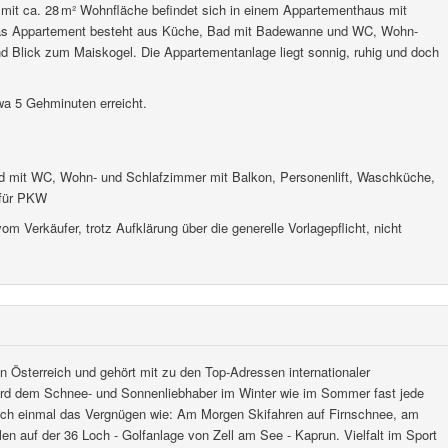
it ca. 28 m² Wohnfläche befindet sich in einem Appartementhaus mit
Das Appartement besteht aus Küche, Bad mit Badewanne und WC, Wohn-
d Blick zum Maiskogel. Die Appartementanlage liegt sonnig, ruhig und doch
wa 5 Gehminuten erreicht.
d mit WC, Wohn- und Schlafzimmer mit Balkon, Personenlift, Waschküche,
z für PKW
erkäufer, trotz Aufklärung über die generelle Vorlagepflicht, nicht
in Österreich und gehört mit zu den Top-Adressen internationaler
wird dem Schnee- und Sonnenliebhaber im Winter wie im Sommer fast jede
auch einmal das Vergnügen wie: Am Morgen Skifahren auf Firnschnee, am
en auf der 36 Loch - Golfanlage von Zell am See - Kaprun. Vielfalt im Sport