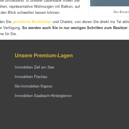
 Sie umfassend. In unserer Datenbank finden Sie
ühen, repräsentative Wohnungen mit Balkon, auf
 den Blick schweifen lassen können.
Das Kitzste
nden Sie
gemütliche Blockhütten
und Chalets, von denen Sie direkt ins Tal ab
ur Verfügung.
So werden auch Sie in nur wenigen Schritten zum Besitzer
e für Sie.
Unsere Premium-Lagen
Immobilien Zell am See
Immobilien Flachau
Ski-Immobilien Kaprun
Immobilien Saalbach-Hinterglemm