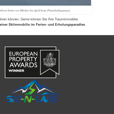
inhorn bietet von Oktober bis April beste Pistenbedingungen.
fahren können. Gerne können Sie Ihre Traumimmobilie
 einer Skiimmobilie im Ferien- und Erholungsparadies