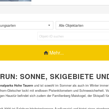
zungsarten
Alle Objektarten
Mehr...
UN: SONNE, SKIGEBIETE UN
nalparks Hohe Tauern
und ist sowohl im Sommer als auch im Winter immer e
nhorn-Gletscher lockt mit endlosen Pistenkilometern und Schneesicherheit. Vo
en Haustür befindet sich zudem der Familienberg Maiskogel, der Skispaß für 
lt 3000 ist Salzburg höchstgelegenes Ausflugsziel und bietet einen atember