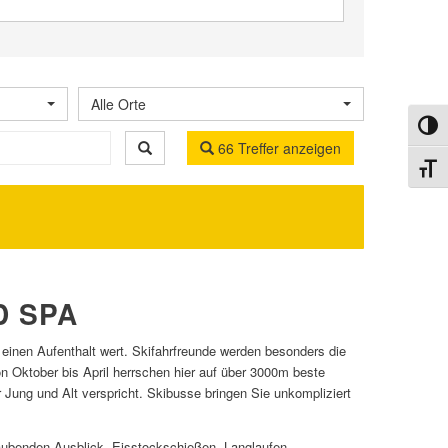
Alle Orte
Umsch
66 Treffer anzeigen
Schri
D SPA
inen Aufenthalt wert. Skifahrfreunde werden besonders die
n Oktober bis April herrschen hier auf über 3000m beste
Jung und Alt verspricht. Skibusse bringen Sie unkompliziert
aubenden Ausblick. Eisstockschießen, Langlaufen,