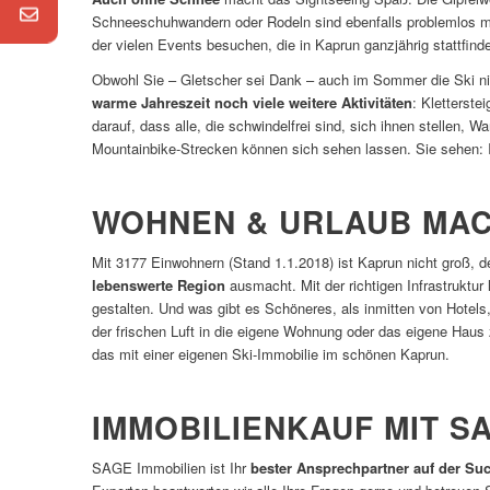
Schneeschuhwandern oder Rodeln sind ebenfalls problemlos 
der vielen Events besuchen, die in Kaprun ganzjährig stattfind
Obwohl Sie – Gletscher sei Dank – auch im Sommer die Ski nic
warme Jahreszeit noch viele weitere Aktivitäten
: Kletterste
darauf, dass alle, die schwindelfrei sind, sich ihnen stellen,
Mountainbike-Strecken können sich sehen lassen. Sie sehen: 
WOHNEN & URLAUB MAC
Mit 3177 Einwohnern (Stand 1.1.2018) ist Kaprun nicht groß, de
lebenswerte Region
ausmacht. Mit der richtigen Infrastruktur 
gestalten. Und was gibt es Schöneres, als inmitten von Hote
der frischen Luft in die eigene Wohnung oder das eigene Haus
das mit einer eigenen Ski-Immobilie im schönen Kaprun.
IMMOBILIENKAUF MIT S
SAGE Immobilien ist Ihr
bester Ansprechpartner auf der Su