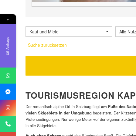
←
Kauf und Miete
Alle Nut
Anfrage
Suche zurücksetzen
TOURISMUSREGION KAPR
Der romantisch-alpine Ort in Salzburg liegt
am Fuße des Natio
vielen Skigebiete in der Umgebung
begeistern. Der Kitzstei
Pistenbedingungen. Nur wenige Meter vor der eigenen zukünftig
in alle Skigebiete.
Auch ohne Schnee
macht das Sightseeing Spaß. Die Gipfelwe