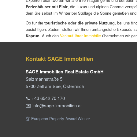
Experten beantworten wir alle Ihre Fragen gerne und betreuen
Ferienhäuser mit Flair
, die Luxus und alpinen Charme verspr
dem Sie selbst im Winter bei Südlage die Sonne genießen und
Ob für die
touristische oder die private Nutzung
, bei uns fi
besichtigen. Zudem stellen wir Ihnen umfangreiche Exposés z
Kaprun.
Auch den
Verkauf Ihrer Immobilie
übernehmen wir gern
Kontakt SAGE Immobilien
SAGE Immobilien Real Estate GmbH
Salzmannstraße 5
5700 Zell am See, Österreich
📞 +43 6542 70 170
✉️ info@sage-immobilien.at
🏆 European Property Award Winner