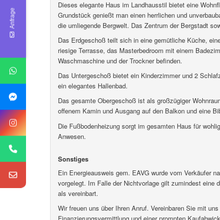
Dieses elegante Haus im Landhausstil bietet eine Wohnf
Anfrage
Grundstück genießt man einen herrlichen und unverbauba
die umliegende Bergwelt. Das Zentrum der Bergstadt sowi
Das Erdgeschoß teilt sich in eine gemütliche Küche, e
riesige Terrasse, das Masterbedroom mit einem Badezimm
Waschmaschine und der Trockner befinden.
Das Untergeschoß bietet ein Kinderzimmer und 2 Schlaf
ein elegantes Hallenbad.
Das gesamte Obergeschoß ist als großzügiger Wohnraum a
offenem Kamin und Ausgang auf den Balkon und eine Bib
Die Fußbodenheizung sorgt im gesamten Haus für wohli
Anwesen.
Sonstiges
Ein Energieausweis gem. EAVG wurde vom Verkäufer nach 
vorgelegt. Im Falle der Nichtvorlage gilt zumindest ein
als vereinbart.
Wir freuen uns über Ihren Anruf. Vereinbaren Sie mit uns 
Finanzierungsvermittlung und einer prompten Kaufabwickl