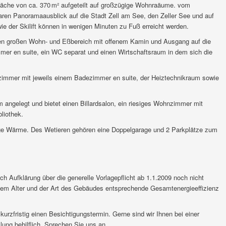
läche von ca. 370 m² aufgeteilt auf großzügige Wohnraäume. vom
ren Panoramaausblick auf die Stadt Zell am See, den Zeller See und auf
e der Skilift können in wenigen Minuten zu Fuß erreicht werden.
inen großen Wohn- und Eßbereich mit offenem Kamin und Ausgang auf die
er en suite, ein WC separat und einen Wirtschaftsraum in dem sich die
zimmer mit jeweils einem Badezimmer en suite, der Heiztechnikraum sowie
ngelegt und bietet einen Billardsalon, ein riesiges Wohnzimmer mit
liothek.
ge Wärme. Des Wetieren gehören eine Doppelgarage und 2 Parkplätze zum
Aufklärung über die generelle Vorlagepflicht ab 1.1.2009 noch nicht
e dem Alter und der Art des Gebäudes entsprechende Gesamtenergieeffizienz
kurzfristig einen Besichtigungstermin. Gerne sind wir Ihnen bei einer
ung behilflich. Sprechen Sie uns an.