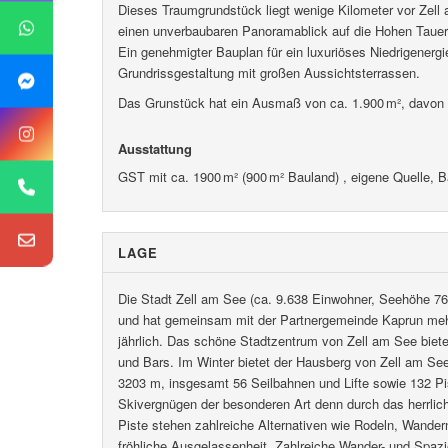
Dieses Traumgrundstück liegt wenige Kilometer vor Zell
einen unverbaubaren Panoramablick auf die Hohen Tauern.
Ein genehmigter Bauplan für ein luxuriöses Niedrigenergi
Grundrissgestaltung mit großen Aussichtsterrassen.
Das Grunstück hat ein Ausmaß von ca. 1.900 m², davon s
Ausstattung
GST mit ca. 1900 m² (900 m² Bauland) , eigene Quelle,
LAGE
Die Stadt Zell am See (ca. 9.638 Einwohner, Seehöhe 760
und hat gemeinsam mit der Partnergemeinde Kaprun mehr
jährlich. Das schöne Stadtzentrum von Zell am See biet
und Bars. Im Winter bietet der Hausberg von Zell am Se
3203 m, insgesamt 56 Seilbahnen und Lifte sowie 132 Pis
Skivergnügen der besonderen Art denn durch das herrlich
Piste stehen zahlreiche Alternativen wie Rodeln, Wande
fröhliche Ausgelassenheit. Zahlreiche Wander- und Spa