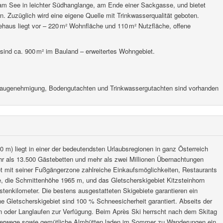
 am See in leichter Südhanglange, am Ende einer Sackgasse, und bietet
 Zuzüglich wird eine eigene Quelle mit Trinkwasserqualität geboten.
ehaus liegt vor – 220 m² Wohnfläche und 110 m² Nutzfläche, offene
ind ca. 900 m² im Bauland – erweitertes Wohngebiet.
 Baugenehmigung, Bodengutachten und Trinkwassergutachten sind vorhanden
 m) liegt in einer der bedeutendsten Urlaubsregionen in ganz Österreich
 als 13.500 Gästebetten und mehr als zwei Millionen Übernachtungen
et mit seiner Fußgängerzone zahlreiche Einkaufsmöglichkeiten, Restaurants
e, die Schmittenhöhe 1965 m, und das Gletscherskigebiet Kitzsteinhorn
tenkilometer. Die bestens ausgestatteten Skigebiete garantieren ein
e Gletscherskigebiet sind 100 % Schneesicherheit garantiert. Abseits der
rn oder Langlaufen zur Verfügung. Beim Après Ski herrscht nach dem Skitag
zierwege sowie gemütliche Almhütten laden im Sommer zu Wanderungen ein.