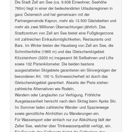
Die Stadt Zell am See (ca. 9.638 Einwohner, Seehöhe
760m) liegt in einer der bedeutendsten Urlaubsregionen in
ganz Österreich und hat gemeinsam mit der
Partnergemeinde Kaprun, mehr als 13.500 Gästebetten und
mehr als zwei Millionen Übernachtungen jährlich. Das
Stadtzentrum von Zell am See bietet eine Fußgängerzone
mit zahlreichen Einkaufsmöglichkeiten, Restaurants und
Bars. Im Winter bieten der Hausberg von Zell am See, die
Schmittenhöhe (1965 m) und das Gletscherskigebiet
Kitzsteinhorn (3203 m) insgesamt 56 Seilbahnen und Lifte
sowie 132 Pistenkilometer. Die beiden bestens
ausgestatteten Skigebiete garantieren ein Skivergnügen der
besonderen Art. 100 % Schneesicherheit ist durch das
Gletscherskigebiet garantiert. Abseits der Piste stehen
zahlreiche Alternativen wie Rodeln,
Wandern oder Langlaufen zur Verfügung. Fröhliche
Ausgelassenheit herrscht nach dem Skitag beim Après Ski.
Im Sommer laden zahlreiche Wander- und Spazierwege
sowie gemütliche Almhütten zu Wanderungen ein.
Für Wassersport oder einfach nur zur Abkühlung lädt der
Zeller See, welcher über Trinkwasserqualität verfügt, ein.
Für Freunde des Golfsports bietet die Golfanlage des