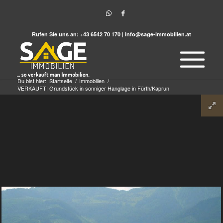
Rufen Sie uns an:
+43 6542 70 170
|
info@sage-immobilien.at
Du bist hier:
Startseite
/
Immobilien
/
VERKAUFT! Grundstück in sonniger Hanglage in Fürth/Kaprun