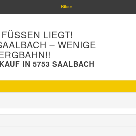
Bilder
ÜSSEN LIEGT! F
ALBACH – WENIGE S
ERGBAHN!!
AUF IN 5753 SAALBACH