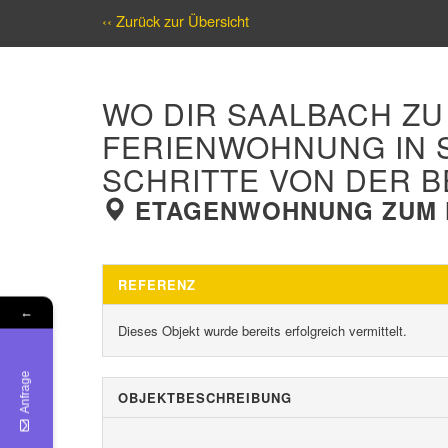
‹‹ Zurück zur Übersicht
WO DIR SAALBACH ZU F
ERIENWOHNUNG IN SA
CHRITTE VON DER B
ETAGENWOHNUNG ZUM K
REFERENZ
←
Dieses Objekt wurde bereits erfolgreich vermittelt.
Anfrage
OBJEKT­BESCHREIBUNG