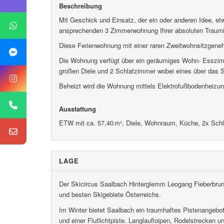
Beschreibung
Mit Geschick und Einsatz, der ein oder anderen Idee, e
ansprechenden 3 Zimmerwohnung Ihrer absoluten Traumi
Diese Ferienwohnung mit einer raren Zweitwohnsitzgene
Die Wohnung verfügt über ein geräumiges Wohn- Esszim
großen Diele und 2 Schlafzimmer wobei eines über das St
Beheizt wird die Wohnung mittels Elektrofußbodenheizung,
Ausstattung
ETW mit ca. 57,40 m², Diele, Wohnraum, Küche, 2x Schl
LAGE
Der Skicircus Saalbach Hinterglemm Leogang Fieberbrunn
und besten Skigebiete Österreichs.
Im Winter bietet Saalbach ein traumhaftes Pistenangebot
und einer Flutlichtpiste. Langlaufloipen, Rodelstrecken 