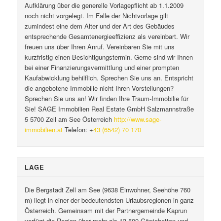
Aufklärung über die generelle Vorlagepflicht ab 1.1.2009
noch nicht vorgelegt. Im Falle der Nichtvorlage gilt
zumindest eine dem Alter und der Art des Gebäudes
entsprechende Gesamtenergieeffizienz als vereinbart. Wir
freuen uns über Ihren Anruf. Vereinbaren Sie mit uns
kurzfristig einen Besichtigungstermin. Gerne sind wir Ihnen
bei einer Finanzierungsvermittlung und einer prompten
Kaufabwicklung behilflich. Sprechen Sie uns an. Entspricht
die angebotene Immobilie nicht Ihren Vorstellungen?
Sprechen Sie uns an! Wir finden Ihre Traum-Immobilie für
Sie! SAGE Immobilien Real Estate GmbH Salzmannstraße
5 5700 Zell am See Österreich
http://www.sage-
immobilien.at
Telefon: +
43 (6542) 70 170
LAGE
Die Bergstadt Zell am See (9638 Einwohner, Seehöhe 760
m) liegt in einer der bedeutendsten Urlaubsregionen in ganz
Österreich. Gemeinsam mit der Partnergemeinde Kaprun
verfügt die Region über mehr als 13.500 Gästebetten und