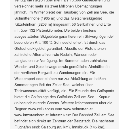
verzeichnet mehr als zwei Millionen Übernachtungen
jährlich. Im Winter bietet der Hausberg von Zell am See, die
Schmittenhöhe (1965 m) und das Gletscherskigebiet
Kitzsteinhorn (3203 m) insgesamt 56 Seilbahnen und Lifte
mit über 132 Pistenkilometer. Die beiden bestens
ausgestatteten Skigebiete garantieren ein Skivergnügen der
besonderen Art. 100 % Schneesicherheit ist durch das
Gletscherskigebiet garantiert. Abseits der Piste stehen
zahlreiche Alternativen wie Rodeln, Wandern oder
Langlaufen zur Verfügung. Im Sommer laden zahlreiche
Wander- und Spazierwege sowie gemütliche Almhütten in
der herrlichen Bergwelt zu Wanderungen ein. Für
Wassersport oder einfach nur zur Abkühlung an heißen
Sommertagen lädt der Zeller See, welcher über
Trinkwasserqualität verfügt, ein. Für Freunde des Golfsports
bietet die Golfanlage des Golfclubs Zell am See – Kaprun
36 beeindruckende Greens. Weitere Informationen über die
Region: www.zellkaprun.com www.schmitten.at
www.kitzsteinhorn.at Infrastruktur: Der Bahnhof Zell am See
befindet sich direkt im Zentrum der Bergstadt. Die nächsten
Flughäfen sind: Salzburg (85 km), Innsbruck (145 km),