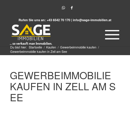
Rufen Sie uns an:
+43 6542 70 170
|
info@sage-immobilien.at
Du bist hier:
Startseite
/
Kaufen
/
Gewerbeimmobilie kaufen
/
Gewerbeimmobilie kaufen in Zell am See
GEWERBEIMMOBILIE
KAUFEN IN ZELL AM S
EE