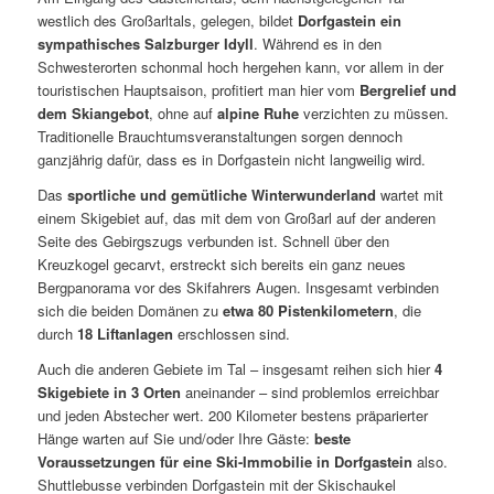
westlich des Großarltals, gelegen, bildet
Dorfgastein ein
sympathisches Salzburger Idyll
. Während es in den
Schwesterorten schonmal hoch hergehen kann, vor allem in der
touristischen Hauptsaison, profitiert man hier vom
Bergrelief und
dem Skiangebot
, ohne auf
alpine Ruhe
verzichten zu müssen.
Traditionelle Brauchtumsveranstaltungen sorgen dennoch
ganzjährig dafür, dass es in Dorfgastein nicht langweilig wird.
Das
sportliche und gemütliche Winterwunderland
wartet mit
einem Skigebiet auf, das mit dem von Großarl auf der anderen
Seite des Gebirgszugs verbunden ist. Schnell über den
Kreuzkogel gecarvt, erstreckt sich bereits ein ganz neues
Bergpanorama vor des Skifahrers Augen. Insgesamt verbinden
sich die beiden Domänen zu
etwa 80 Pistenkilometern
, die
durch
18 Liftanlagen
erschlossen sind.
Auch die anderen Gebiete im Tal – insgesamt reihen sich hier
4
Skigebiete in 3 Orten
aneinander – sind problemlos erreichbar
und jeden Abstecher wert. 200 Kilometer bestens präparierter
Hänge warten auf Sie und/oder Ihre Gäste:
beste
Voraussetzungen für eine Ski-Immobilie in Dorfgastein
also.
Shuttlebusse verbinden Dorfgastein mit der Skischaukel