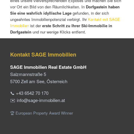
eines unsere vielversprechenden Exposés und machen Sie sich
vor Ort ein Bild von den Räumlichkeiten. In
Dorfgastein haben
Sie eine wahrlich idyllische Lage
gefunden, in der sich
ungeahntes Immobilienpotenzial verbirgt. Ihr
Kontakt mit SAGE
Immobilien
ist der
erste Schritt zu Ihrer Ski-Immobilie in
Dorfgastein
und nur wenige Klicks entfernt.
Kontakt SAGE Immobilien
SAGE Immobilien Real Estate GmbH
Salzmannstraße 5
5700 Zell am See, Österreich
📞 +43 6542 70 170
✉️ info@sage-immobilien.at
🏆 European Property Award Winner