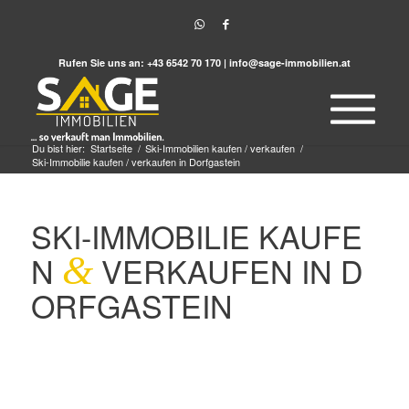
Rufen Sie uns an:
+43 6542 70 170
|
info@sage-immobilien.at
Du bist hier:
Startseite
/
Ski-Immobilien kaufen / verkaufen
/
Ski-Immobilie kaufen / verkaufen in Dorfgastein
SKI-IMMOBILIE KAUFE
N
&
VERKAUFEN IN D
ORFGASTEIN