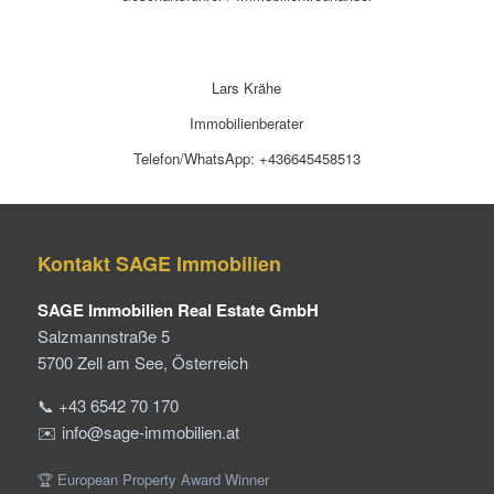
Lars Krähe
Immobilienberater
Telefon/WhatsApp: +436645458513
Kontakt SAGE Immobilien
SAGE Immobilien Real Estate GmbH
Salzmannstraße 5
5700 Zell am See, Österreich
📞 +43 6542 70 170
✉️ info@sage-immobilien.at
🏆 European Property Award Winner