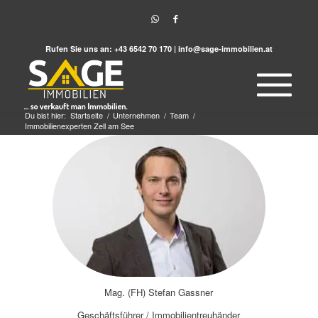
Rufen Sie uns an:
+43 6542 70 170
|
info@sage-immobilien.at
Du bist hier:
Startseite
/
Unternehmen
/
Team
/
Immobilienexperten Zell am See
Mag. (FH) Stefan Gassner
Geschäftsführer / Immobilientreuhänder