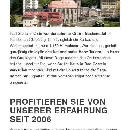
Bad Gastein ist ein
wunderschöner Ort im Gasteinertal
im
Bundesland Salzburg. Er ist zugleich ein Kurbad und
Wintersportort mit rund 4.152 Einwohnern. Wer hier lebt, genießt
ganzjährig die
Idylle des Nationalparks Hohe Tauern
, am Fluss
des Graukogels. All diese Dinge machen den Ort besonders
beliebt – ideal für Sie, wenn Sie Ihr
Haus in Bad Gastein
verkaufen
möchten. Und mit der Unterstützung der Sage
Immobilien Experten ist das Vorhaben sogar noch einfacher
umgesetzt.
PROFITIEREN SIE VON
UNSERER ERFAHRUNG
SEIT 2006
Wer ein Haus verkaufen möchte, hat einen langen Weg vor sich –