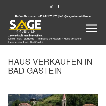
Rufen Sie uns an:
+43 6542 70 170
|
info@sage-immobilien.at
Du bist hier:
Startseite
/
Immobilie verkaufen
/
Haus verkaufen
/
Haus verkaufen in Bad Gastein
HAUS VERKAUFEN IN
BAD GASTEIN