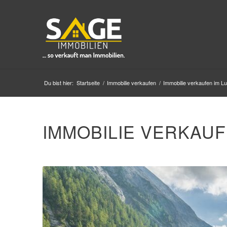
Du bist hier:
Startseite
/
Immobilie verkaufen
/
Immobilie verkaufen im L
IMMOBILIE VERKAUF