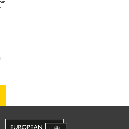
zen
t
t
n
l