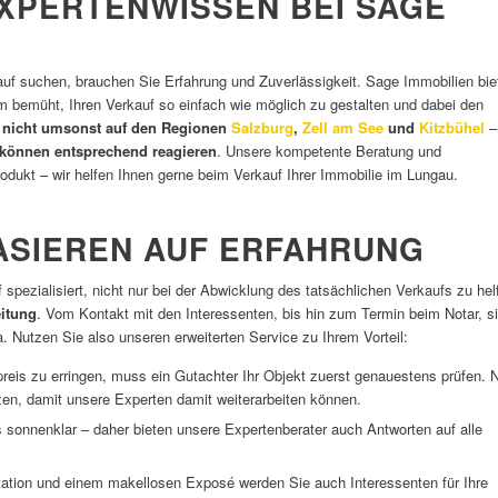
EXPERTENWISSEN BEI SAGE
uf suchen, brauchen Sie Erfahrung und Zuverlässigkeit. Sage Immobilien bie
m bemüht, Ihren Verkauf so einfach wie möglich zu gestalten und dabei den
t nicht umsonst auf den Regionen
Salzburg
,
Zell am See
und
Kitzbühel
–
d können entsprechend reagieren
. Unsere kompetente Beratung und
rodukt – wir helfen Ihnen gerne beim Verkauf Ihrer Immobilie im Lungau.
ASIEREN AUF ERFAHRUNG
spezialisiert, nicht nur bei der Abwicklung des tatsächlichen Verkaufs zu hel
itung
. Vom Kontakt mit den Interessenten, bis hin zum Termin beim Notar, s
. Nutzen Sie also unseren erweiterten Service zu Ihrem Vorteil:
is zu erringen, muss ein Gutachter Ihr Objekt zuerst genauestens prüfen. 
tzen, damit unsere Experten damit weiterarbeiten können.
es sonnenklar – daher bieten unsere Expertenberater auch Antworten auf alle
ntation und einem makellosen Exposé werden Sie auch Interessenten für Ihre