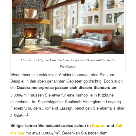
Eine der wichtigsten Kriterien beim Kauf einer Ski Immobilie, ist die
Preisklasse.
Wenn Ihnen ein exklusives Ambiente zusagt, sind Sie zum
Beispiel in den oben genannten Gebieten goldrichtig. Doch auch
die
Quadratmeterpreise passen sich diesem Standard an
–
2
5.000€/m
müssen Sie etwa für eine Immobilie in Kitzbühel
einrechnen. Im Superskigebiet Saalbach Hinterglemm Leogang
Fieberbrunn, dem „Home of Lässig“, benötigen Sie ebenfalls über
2
3.500€/m
.
Billiger fahren Sie beispielsweise schon in
Kaprun
und
Zell
2
am See
mit etwa 3.000€/m
. Bedenken Sie neben dem