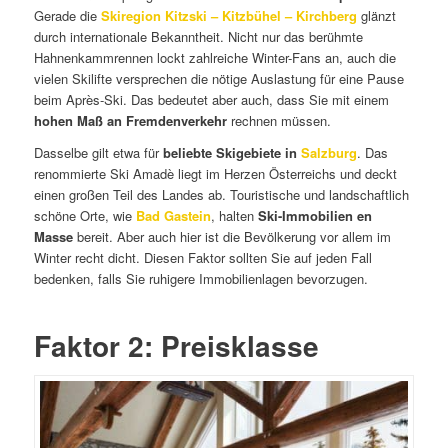
Gerade die
Skiregion Kitzski – Kitzbühel – Kirchberg
glänzt
durch internationale Bekanntheit. Nicht nur das berühmte
Hahnenkammrennen lockt zahlreiche Winter-Fans an, auch die
vielen Skilifte versprechen die nötige Auslastung für eine Pause
beim Après-Ski. Das bedeutet aber auch, dass Sie mit einem
hohen Maß an Fremdenverkehr
rechnen müssen.
Dasselbe gilt etwa für
beliebte Skigebiete in
Salzburg
. Das
renommierte Ski Amadè liegt im Herzen Österreichs und deckt
einen großen Teil des Landes ab. Touristische und landschaftlich
schöne Orte, wie
Bad Gastein
, halten
Ski-Immobilien en
Masse
bereit. Aber auch hier ist die Bevölkerung vor allem im
Winter recht dicht. Diesen Faktor sollten Sie auf jeden Fall
bedenken, falls Sie ruhigere Immobilienlagen bevorzugen.
Faktor 2: Preisklasse