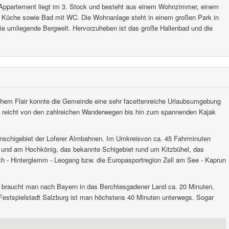
 Appartement liegt im 3. Stock und besteht aus einem Wohnzimmer, einem
n Küche sowie Bad mit WC. Die Wohnanlage steht in einem großen Park in
die umliegende Bergwelt. Hervorzuheben ist das große Hallenbad und die
ndlichem Flair konnte die Gemeinde eine sehr facettenreiche Urlaubsumgebung
 reicht von den zahlreichen Wanderwegen bis hin zum spannenden Kajak
enschigebiet der Loferer Almbahnen. Im Umkreisvon ca. 45 Fahrminuten
m und am Hochkönig, das bekannte Schigebiet rund um Kitzbühel, das
ach - Hinterglemm - Leogang bzw. die Europasportregion Zell am See - Kaprun
uto braucht man nach Bayern in das Berchtesgadener Land ca. 20 Minuten,
e Festspielstadt Salzburg ist man höchstens 40 Minuten unterwegs. Sogar