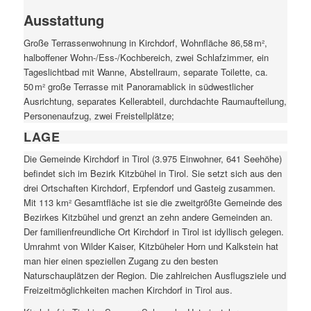
Ausstattung
Große Terrassenwohnung in Kirchdorf, Wohnfläche 86,58 m²,
halboffener Wohn-/Ess-/Kochbereich, zwei Schlafzimmer, ein
Tageslichtbad mit Wanne, Abstellraum, separate Toilette, ca.
50 m² große Terrasse mit Panoramablick in südwestlicher
Ausrichtung, separates Kellerabteil, durchdachte Raumaufteilung,
Personenaufzug, zwei Freistellplätze;
LAGE
Die Gemeinde Kirchdorf in Tirol (3.975 Einwohner, 641 Seehöhe)
befindet sich im Bezirk Kitzbühel in Tirol. Sie setzt sich aus den
drei Ortschaften Kirchdorf, Erpfendorf und Gasteig zusammen.
Mit 113 km² Gesamtfläche ist sie die zweitgrößte Gemeinde des
Bezirkes Kitzbühel und grenzt an zehn andere Gemeinden an.
Der familienfreundliche Ort Kirchdorf in Tirol ist idyllisch gelegen.
Umrahmt von Wilder Kaiser, Kitzbüheler Horn und Kalkstein hat
man hier einen speziellen Zugang zu den besten
Naturschauplätzen der Region. Die zahlreichen Ausflugsziele und
Freizeitmöglichkeiten machen Kirchdorf in Tirol aus.