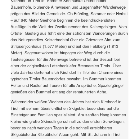
Kirchdorf in Tirol im Sommer Schmucke Unterinntaler
Bauernhöfe, blühende Almwiesen und „sagenhafte“ Wanderwege
prägen das Bild der Gemeinde. Ob Frühling, Sommer oder Herbst
– auf 640 Meter Seehöhe beginnen die beeindruckendsten
Ausflüge in die Welt der Zweitausender des Kaisergebirges. Vom
Ortsteil Gasteig aus führt eine der schönsten Wanderungen durch
das Naturparadies Kaiserbachtal über die Griesener Alm zum
Stripsenjochhaus (1.577 Meter) und auf den Feldberg (1.813
Meter). Sagenumwoben ist hingegen der Weg durch die
Teufelsgasse, für die Atemwege befreiend ist der Besuch bei
einer der originellsten Latschenkiefer Brennereien Tirols. Über
viele Jahrhunderte hat sich Kirchdorf in Tirol den Charme eines
typischen Tiroler Bauerndorfes bewahrt. Im Sommer kommen
Reiter und Radler auf Touren für alle Ansprüche, Spaziergänger
genießen den Bummel entlang der renaturierten Ache.
Während der weißen Wochen des Jahres hat sich Kirchdorf in
Tirol mit seinem übersichtlichen Skigebiet besonders auf die
Einsteiger und Familien spezialisiert. Am sanften Hang kommen
kleine wie große Skineulinge schnell zu den ersten Schwüngen,
bevor es nach wenigen Tagen in die schnell erreichbaren
Skigebiete der Kitzbüheler Alpen geht: Mit St. Johann in Tirol,