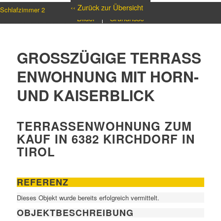
‹‹ Zurück zur Übersicht
Schlafzimmer 2
Bilder
Grundrisse
KIRCHDORF IN TIROL
2 Schlafzimmer 1 Badezimmer
GROSSZÜGIGE TERRASSE
Badezimmer
NWOHNUNG MIT HORN- U
ND KAISERBLICK
TERRASSENWOHNUNG ZUM
KAUF IN 6382 KIRCHDORF IN
TIROL
REFERENZ
Dieses Objekt wurde bereits erfolgreich vermittelt.
OBJEKT­BESCHREIBUNG