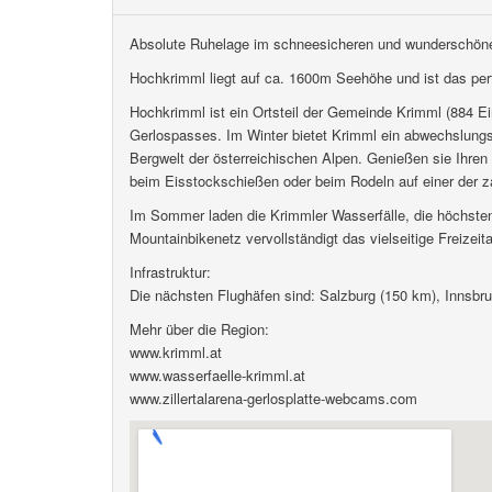
Absolute Ruhelage im schneesicheren und wunderschön
Hochkrimml liegt auf ca. 1600m Seehöhe und ist das per
Hochkrimml ist ein Ortsteil der Gemeinde Krimml (884 E
Gerlospasses. Im Winter bietet Krimml ein abwechslungs
Bergwelt der österreichischen Alpen. Genießen sie Ihre
beim Eisstockschießen oder beim Rodeln auf einer der z
Im Sommer laden die Krimmler Wasserfälle, die höchste
Mountainbikenetz vervollständigt das vielseitige Freizeit
Infrastruktur:
Die nächsten Flughäfen sind: Salzburg (150 km), Innsb
Mehr über die Region:
www.krimml.at
www.wasserfaelle-krimml.at
www.zillertalarena-gerlosplatte-webcams.com