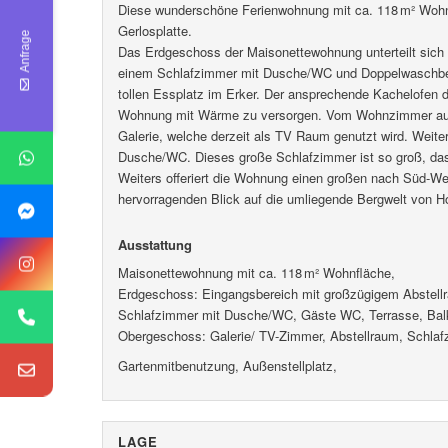
Diese wunderschöne Ferienwohnung mit ca. 118 m² Wohnf
Gerlosplatte.
Anfrage
Das Erdgeschoss der Maisonettewohnung unterteilt sich
einem Schlafzimmer mit Dusche/WC und Doppelwaschbe
tollen Essplatz im Erker. Der ansprechende Kachelofen 
Wohnung mit Wärme zu versorgen. Vom Wohnzimmer aus 
Galerie, welche derzeit als TV Raum genutzt wird. Weiter
Dusche/WC. Dieses große Schlafzimmer ist so groß, das
Weiters offeriert die Wohnung einen großen nach Süd-We
hervorragenden Blick auf die umliegende Bergwelt von 
Ausstattung
Maisonettewohnung mit ca. 118 m² Wohnfläche,
Erdgeschoss: Eingangsbereich mit großzügigem Abstel
Schlafzimmer mit Dusche/WC, Gäste WC, Terrasse, Bal
Obergeschoss: Galerie/ TV-Zimmer, Abstellraum, Schla
Gartenmitbenutzung, Außenstellplatz,
LAGE