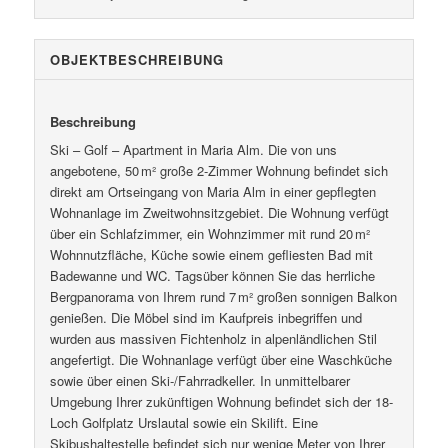
OBJEKT­BESCHREIBUNG
Beschreibung
Ski – Golf – Apartment in Maria Alm. Die von uns
angebotene, 50 m² große 2-Zimmer Wohnung befindet sich
direkt am Ortseingang von Maria Alm in einer gepflegten
Wohnanlage im Zweitwohnsitzgebiet. Die Wohnung verfügt
über ein Schlafzimmer, ein Wohnzimmer mit rund 20 m²
Wohnnutzfläche, Küche sowie einem gefliesten Bad mit
Badewanne und WC. Tagsüber können Sie das herrliche
Bergpanorama von Ihrem rund 7 m² großen sonnigen Balkon
genießen. Die Möbel sind im Kaufpreis inbegriffen und
wurden aus massiven Fichtenholz in alpenländlichen Stil
angefertigt. Die Wohnanlage verfügt über eine Waschküche
sowie über einen Ski-/Fahrradkeller. In unmittelbarer
Umgebung Ihrer zukünftigen Wohnung befindet sich der 18-
Loch Golfplatz Urslautal sowie ein Skilift. Eine
Skibushaltestelle befindet sich nur wenige Meter von Ihrer