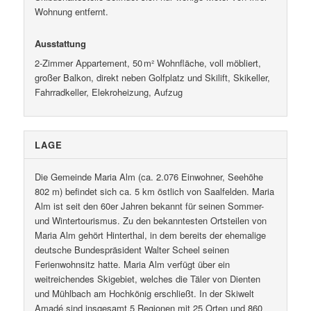
Wohnung entfernt.
Ausstattung
2-Zimmer Appartement, 50 m² Wohnfläche, voll möbliert,
großer Balkon, direkt neben Golfplatz und Skilift, Skikeller,
Fahrradkeller, Elekroheizung, Aufzug
LAGE
Die Gemeinde Maria Alm (ca. 2.076 Einwohner, Seehöhe
802 m) befindet sich ca. 5 km östlich von Saalfelden. Maria
Alm ist seit den 60er Jahren bekannt für seinen Sommer-
und Wintertourismus. Zu den bekanntesten Ortsteilen von
Maria Alm gehört Hinterthal, in dem bereits der ehemalige
deutsche Bundespräsident Walter Scheel seinen
Ferienwohnsitz hatte. Maria Alm verfügt über ein
weitreichendes Skigebiet, welches die Täler von Dienten
und Mühlbach am Hochkönig erschließt. In der Skiwelt
Amadé sind insgesamt 5 Regionen mit 25 Orten und 860