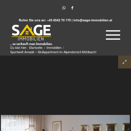
Rufen Sie uns an:
+43 6542 70 170
|
info@sage-immobilien.at
Du bist hier:
Startseite
/
Immobilien
/
Sportwelt Amadé – SkiAppartment im Alpendomizil Mühlbach!