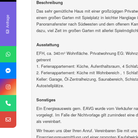
Beschreibung
Das sehr gemütliche Haus mit einer großzügigen Privatw
Anfrage
einem großen Garten mit Spielplatz in leichter Hanglag
Panoramafenster nach Südwesten und dem offenem Kamin 
dazu, viel Zeit im großen Garten mit allerlei Spielmöglich
Ausstattung
EFH, ca. 340 m² Wohnfläche. Privatwohnung EG: Wohnz
getrennt
1. Ferienappartement: Küche, Aufenthaltsraum, 4 Schla
2. Ferienappartement: Küche mit Wohnbereich , 1 Schla
Keller: Garage, Öl-Zentralheizung, Saunabereich, Schista
Autostellplätze.
Sonstiges
Ein Energieausweis gem. EAVG wurde vom Verkäufer nach 
vorgelegt. Im Falle der Nichtvorlage gilt zumindest ein
als vereinbart.
Wir freuen uns über Ihren Anruf. Vereinbaren Sie mit uns 
Finanzierungsvermittlung und einer prompten Kaufabwickl