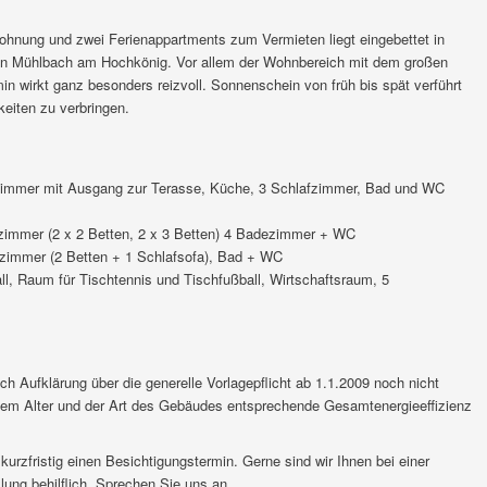
ohnung und zwei Ferienappartments zum Vermieten liegt eingebettet in
e in Mühlbach am Hochkönig. Vor allem der Wohnbereich mit dem großen
wirkt ganz besonders reizvoll. Sonnenschein von früh bis spät verführt
keiten zu verbringen.
immer mit Ausgang zur Terasse, Küche, 3 Schlafzimmer, Bad und WC
fzimmer (2 x 2 Betten, 2 x 3 Betten) 4 Badezimmer + WC
fzimmer (2 Betten + 1 Schlafsofa), Bad + WC
ll, Raum für Tischtennis und Tischfußball, Wirtschaftsraum, 5
Aufklärung über die generelle Vorlagepflicht ab 1.1.2009 noch nicht
e dem Alter und der Art des Gebäudes entsprechende Gesamtenergieeffizienz
kurzfristig einen Besichtigungstermin. Gerne sind wir Ihnen bei einer
ung behilflich. Sprechen Sie uns an.