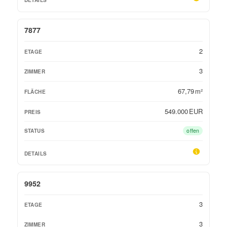
7877
2
3
67,79 m²
549.000 EUR
offen
9952
3
3