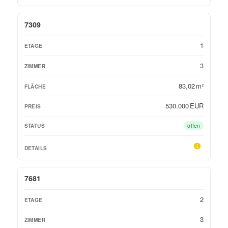
7309
1
3
83,02 m²
530.000 EUR
offen
7681
2
3