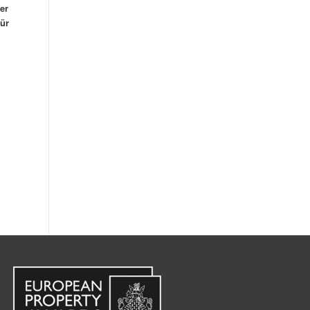
er
ür