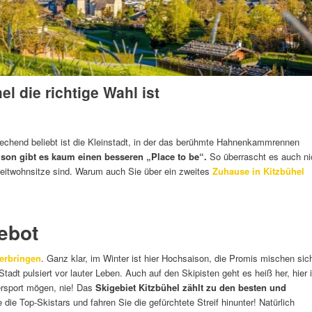
l die richtige Wahl ist
rechend beliebt ist die Kleinstadt, in der das berühmte Hahnenkammrennen
ison gibt es kaum einen besseren „Place to be“.
So überrascht es auch ni
weitwohnsitze sind. Warum auch Sie über ein zweites
Zuhause in Kitzbühel
ebot
verbringen
. Ganz klar, im Winter ist hier Hochsaison, die Promis mischen sic
tadt pulsiert vor lauter Leben. Auch auf den Skipisten geht es heiß her, hier i
ersport mögen, nie! Das
Skigebiet Kitzbühel
zählt zu den besten und
die Top-Skistars und fahren Sie die gefürchtete Streif hinunter! Natürlich