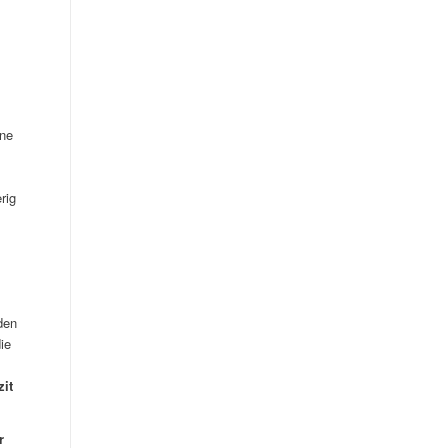
ine
rig
den
ie
zit
r