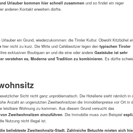
und Urlauber kommen hier schnell zusammen
und so findet ein reger
er anderen Kontakt erweitern dürfte.
en Urlauber ein Grund, wiederzukommen: die Tiroler Kultur. Obwohl Kitzbühel e
e
hier nicht zu kurz. Die Wirte und Cafébesitzer legen den
typischen Tiroler
 ihre exklusiven Boutiquen an und die eine oder andere
Gaststube ist sehr
ler verstehen es, Moderne und Tradition zu kombinieren
. Es dürfte schwie
wohnsitz
esetzlicher Sicht nicht ganz unproblematisch. Die Hotellerie sieht nämlich in 
ohe Anzahl an ungenutzten Zweitwohnsitzen die Immobilienpreise vor Ort in d
ne leistbare Wohnung zu kommen. Aus diesem Grund versucht das
f von Zweitwohnsitzen einzuführen
. Die Immobilie muss zum Beispiel
expli
die Nutzung nicht illegal ist.
e beliebteste Zweitwohnsitz-Stadt. Zahlreiche Betuchte mieten sich hie