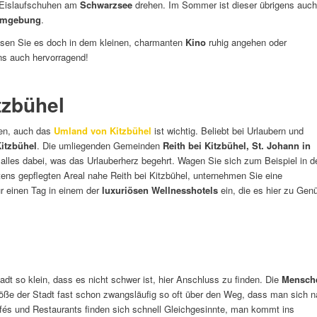
 Eislaufschuhen am
Schwarzsee
drehen. Im Sommer ist dieser übrigens auch
 Umgebung
.
assen Sie es doch in dem kleinen, charmanten
Kino
ruhig angehen oder
ens auch hervorragend!
tzbühel
den, auch das
Umland von Kitzbühel
ist wichtig. Beliebt bei Urlaubern und
itzbühel
. Die umliegenden Gemeinden
Reith bei Kitzbühel, St. Johann in
t alles dabei, was das Urlauberherz begehrt. Wagen Sie sich zum Beispiel in d
ens gepflegten Areal nahe Reith bei Kitzbühel, unternehmen Sie eine
r einen Tag in einem der
luxuriösen Wellnesshotels
ein, die es hier zu Gen
adt so klein, dass es nicht schwer ist, hier Anschluss zu finden. Die
Mensch
öße der Stadt fast schon zwangsläufig so oft über den Weg, dass man sich 
afés und Restaurants finden sich schnell Gleichgesinnte, man kommt ins