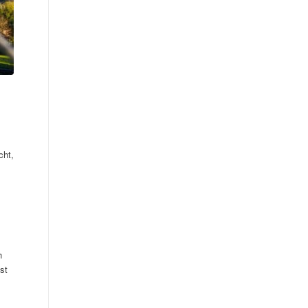
cht,
h
st