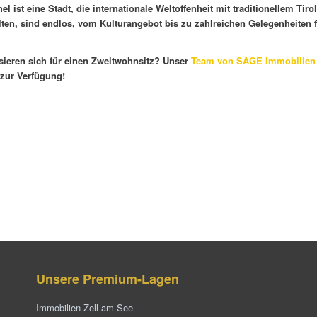
 ist eine Stadt, die internationale Weltoffenheit mit traditionellem Tirol
alten, sind endlos, vom Kulturangebot bis zu zahlreichen Gelegenheiten f
sieren sich für einen Zweitwohnsitz? Unser
Team von SAGE Immobilien
 zur Verfügung!
Unsere Premium-Lagen
Immobilien Zell am See