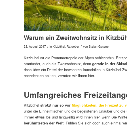
Warum ein Zweitwohnsitz in Kitzbühe
/
/
23. August 2017
in
Kitzbühel
,
Ratgeber
von
Stefan Gassner
Kitzbühel ist die Promimetropole der Alpen schlechthin. Entsp
stattfindet, auch als Zweitwohnsitz, denn
gerade in der Skisa
dass über ein Drittel der bewohnten Immobilien in Kitzbühel Z
nachdenken sollten, verraten wir Ihnen hier.
Umfangreiches Freizeitang
Kitzbühel
strotzt nur so vor
Möglichkeiten, die Freizeit zu 
unter die Einheimischen und die begeisterten Urlauber und die S
immer etwas los und langweilig wird Ihnen hier, wenn Sie Wint
berühmtesten der Welt
. Fühlen Sie sich doch auch einmal wie 