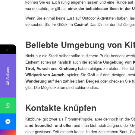
können Sie es auch ruhig angehen lassen und eine Runde auf
wunderschön, er gilt als
einer der beliebtesten Seen in der
Wenn Sie einmal keine Lust auf Outdoor Aktivitäten haben, l
versuchen Sie Ihr Glück im
Casino
! Das Dinner dort ist übrig
Beliebte Umgebung von Ki
←
Nicht nur die Stadt selber sollte in diesem Punkt bedacht wer
Einheimischen ist nämlich auch die
schöne Umgebung von K
Tirol, Aurach
und
Kirchberg
haben einiges zu bieten. Hier is
Anfrage
Wildpark von Aurach
, spielen Sie
Golf
auf dem riesigen, best
Wanderung auf den zahlreichen Bergen
oder checken Sie fü
gibt. Die Möglichkeiten sind schier endlos.
Kontakte knüpfen
Kitzbühel gilt zwar als Promimetropole, aber dennoch ist die St
sind freundlich und offen
und man läuft sich aufgrund der Gr
einer gewissen Zeit einfach kennt. In den zahlreichen Bars, C