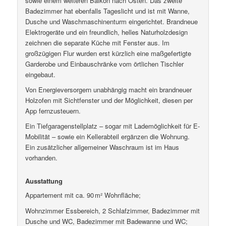
sowie einem weiteren Balkon nach Osten. Das zweite
Badezimmer hat ebenfalls Tageslicht und ist mit Wanne,
Dusche und Waschmaschinenturm eingerichtet. Brandneue
Elektrogeräte und ein freundlich, helles Naturholzdesign
zeichnen die separate Küche mit Fenster aus. Im
großzügigen Flur wurden erst kürzlich eine maßgefertigte
Garderobe und Einbauschränke vom örtlichen Tischler
eingebaut.
Von Energieversorgern unabhängig macht ein brandneuer
Holzofen mit Sichtfenster und der Möglichkeit, diesen per
App fernzusteuern.
Ein Tiefgaragenstellplatz – sogar mit Lademöglichkeit für E-
Mobilität – sowie ein Kellerabteil ergänzen die Wohnung.
Ein zusätzlicher allgemeiner Waschraum ist im Haus
vorhanden.
Ausstattung
Appartement mit ca. 90 m² Wohnfläche;
Wohnzimmer Essbereich, 2 Schlafzimmer, Badezimmer mit
Dusche und WC, Badezimmer mit Badewanne und WC;