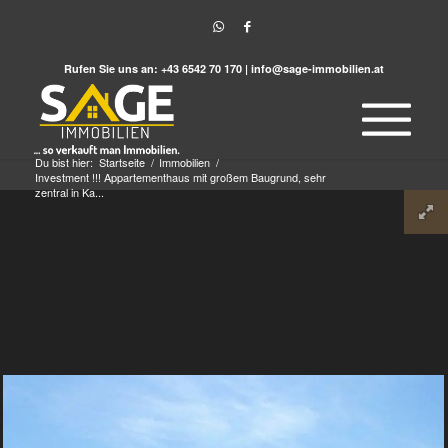
Rufen Sie uns an:
+43 6542 70 170
|
info@sage-immobilien.at
Du bist hier:
Startseite
/
Immobilien
/
Investment !!! Appartementhaus mit großem Baugrund, sehr
zentral in Ka...