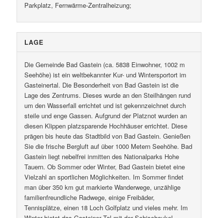
Parkplatz, Fernwärme-Zentralheizung;
LAGE
Die Gemeinde Bad Gastein (ca. 5838 Einwohner, 1002 m
Seehöhe) ist ein weltbekannter Kur- und Wintersportort im
Gasteinertal. Die Besonderheit von Bad Gastein ist die
Lage des Zentrums. Dieses wurde an den Steilhängen rund
um den Wasserfall errichtet und ist gekennzeichnet durch
steile und enge Gassen. Aufgrund der Platznot wurden an
diesen Klippen platzsparende Hochhäuser errichtet. Diese
prägen bis heute das Stadtbild von Bad Gastein. Genießen
Sie die frische Bergluft auf über 1000 Metern Seehöhe. Bad
Gastein liegt nebelfrei inmitten des Nationalparks Hohe
Tauern. Ob Sommer oder Winter, Bad Gastein bietet eine
Vielzahl an sportlichen Möglichkeiten. Im Sommer findet
man über 350 km gut markierte Wanderwege, unzählige
familienfreundliche Radwege, einige Freibäder,
Tennisplätze, einen 18 Loch Golfplatz und vieles mehr. Im
Winter bietet das Gasteiner Tal mit der Schischaukel