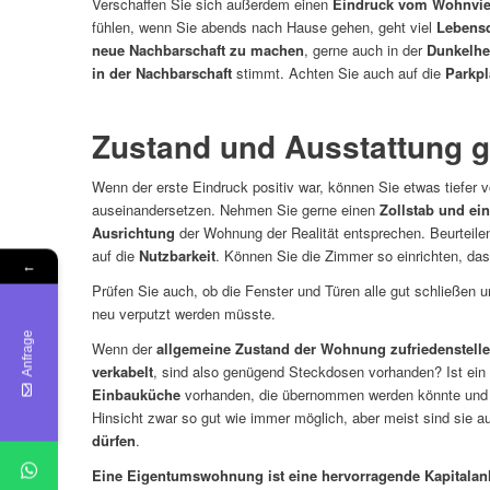
Verschaffen Sie sich außerdem einen
Eindruck vom Wohnvier
fühlen, wenn Sie abends nach Hause gehen, geht viel
Lebensq
neue Nachbarschaft zu machen
, gerne auch in der
Dunkelhe
in der Nachbarschaft
stimmt. Achten Sie auch auf die
Parkpl
Zustand und Ausstattung 
Wenn der erste Eindruck positiv war, können Sie etwas tiefer
auseinandersetzen. Nehmen Sie gerne einen
Zollstab und e
Ausrichtung
der Wohnung der Realität entsprechen. Beurteilen
auf die
Nutzbarkeit
. Können Sie die Zimmer so einrichten, dass
←
Prüfen Sie auch, ob die Fenster und Türen alle gut schließen u
neu verputzt werden müsste.
Anfrage
Wenn der
allgemeine Zustand der Wohnung zufriedenstell
verkabelt
, sind also genügend Steckdosen vorhanden? Ist ein
Einbauküche
vorhanden, die übernommen werden könnte und en
Hinsicht zwar so gut wie immer möglich, aber meist sind sie a
dürfen
.
Eine Eigentumswohnung ist eine hervorragende Kapitalanla