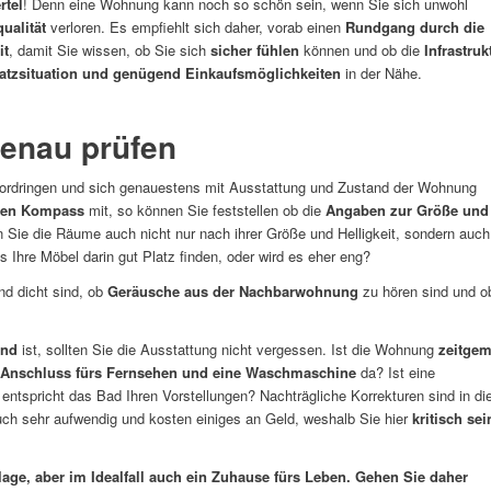
tel
! Denn eine Wohnung kann noch so schön sein, wenn Sie sich unwohl
ualität
verloren. Es empfiehlt sich daher, vorab einen
Rundgang durch die
it
, damit Sie wissen, ob Sie sich
sicher fühlen
können und ob die
Infrastruk
atzsituation und genügend Einkaufsmöglichkeiten
in der Nähe.
genau prüfen
 vordringen und sich genauestens mit Ausstattung und Zustand der Wohnung
inen Kompass
mit, so können Sie feststellen ob die
Angaben zur Größe und
 Sie die Räume auch nicht nur nach ihrer Größe und Helligkeit, sondern auch
 Ihre Möbel darin gut Platz finden, oder wird es eher eng?
nd dicht sind, ob
Geräusche aus der Nachbarwohnung
zu hören sind und o
end
ist, sollten Sie die Ausstattung nicht vergessen. Ist die Wohnung
zeitge
Anschluss fürs Fernsehen und eine Waschmaschine
da? Ist eine
tspricht das Bad Ihren Vorstellungen? Nachträgliche Korrekturen sind in di
uch sehr aufwendig und kosten einiges an Geld, weshalb Sie hier
kritisch sei
ge, aber im Idealfall auch ein Zuhause fürs Leben. Gehen Sie daher