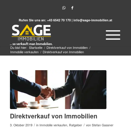
Rufen Sie uns an:
+43 6542 70 170
|
info@sage-immobilien.at
Du bist hier:
Startseite
/
Direktverkauf von Immobilien
/
Immobilie verkaufen
/
Direktverkauf von Immobilien
Direktverkauf von Immobilien
/
/
3. Oktober 2019
in
Immobilie verkaufen
,
Ratgeber
von
Stefan Gassner