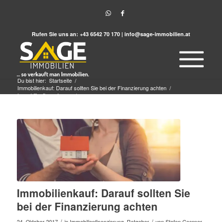
Rufen Sie uns an:
+43 6542 70 170
|
info@sage-immobilien.at
Du bist hier:
Startseite
/
Immobilienkauf: Darauf sollten Sie bei der Finanzierung achten
/
Immobilienfinanzierung
/
Immobilienkauf: Darauf sollten Sie bei der Finanzierung achten
Immobilienkauf: Darauf sollten Sie
bei der Finanzierung achten
/
/
24. Oktober 2017
in
Immobilienfinanzierung
,
Ratgeber
von
Stefan Gassner