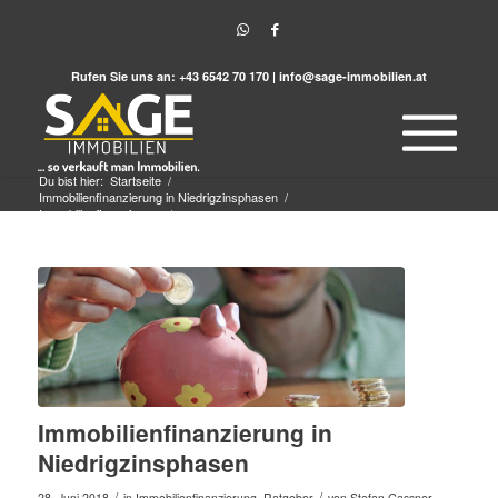
Rufen Sie uns an:
+43 6542 70 170
|
info@sage-immobilien.at
Du bist hier:
Startseite
/
Immobilienfinanzierung in Niedrigzinsphasen
/
Immobilienfinanzierung
/
Immobilienfinanzierung in Niedrigzinsphasen
Immobilienfinanzierung in
Niedrigzinsphasen
/
/
28. Juni 2018
in
Immobilienfinanzierung
,
Ratgeber
von
Stefan Gassner