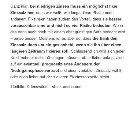
Ganz klar:
bei niedrigen Zinsen muss ein möglichst fixer
Zinssatz her
, denn wer weiß, wie lange diese Phase noch
andauert. Fixzinsen haben zudem den Vorteil, dass sie
besser
voraussehbar sind und nicht so viel Risiko bedeuten
. Wenn
das dann auch noch mit einem eher günstigen Satz bedacht wird
– umso besser. Meistens ist es aber so, dass
die Bank den
Zinssatz doch um einiges anhebt, wenn sie ihn über einen
längeren Zeitraum fixieren soll
. Schlussendlich wird sich jeder
Kreditnehmer selbst überlegen müssen, ob er lieber pokert, also
auf ein
eventuell prognostiziertes Andauern der
Niedrigzinsphase vertraut
und einen variablen Zinssatz wählt,
oder doch lieber auf der sicheren Fixzinssatzseite bleibt.
Titelbild: © lensw0rld – stock.adobe.com