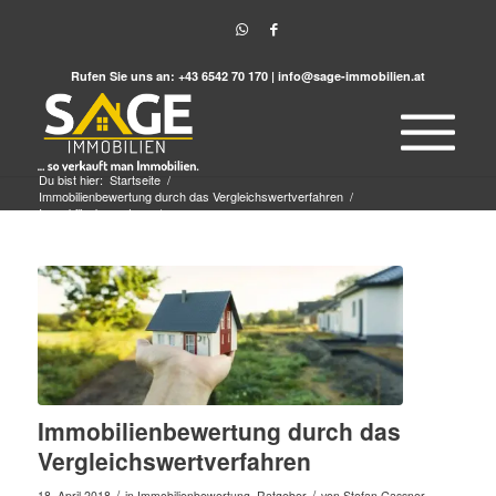
Rufen Sie uns an:
+43 6542 70 170
|
info@sage-immobilien.at
Du bist hier:
Startseite
/
Immobilienbewertung durch das Vergleichswertverfahren
/
Immobilienbewertung
/
Immobilienbewertung durch das Vergleichswertverfahren
Immobilienbewertung durch das
Vergleichswertverfahren
/
/
18. April 2018
in
Immobilienbewertung
,
Ratgeber
von
Stefan Gassner