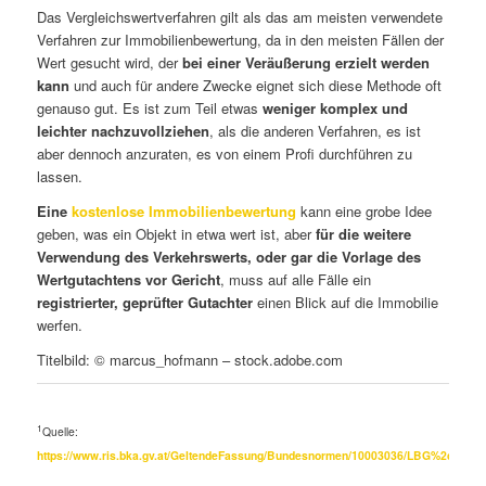
Das Vergleichswertverfahren gilt als das am meisten verwendete
Verfahren zur Immobilienbewertung, da in den meisten Fällen der
Wert gesucht wird, der
bei einer Veräußerung erzielt werden
kann
und auch für andere Zwecke eignet sich diese Methode oft
genauso gut. Es ist zum Teil etwas
weniger komplex und
leichter nachzuvollziehen
, als die anderen Verfahren, es ist
aber dennoch anzuraten, es von einem Profi durchführen zu
lassen.
Eine
kostenlose Immobilienbewertung
kann eine grobe Idee
geben, was ein Objekt in etwa wert ist, aber
für die weitere
Verwendung des Verkehrswerts, oder gar die Vorlage des
Wertgutachtens vor Gericht
, muss auf alle Fälle ein
registrierter, geprüfter Gutachter
einen Blick auf die Immobilie
werfen.
Titelbild: © marcus_hofmann – stock.adobe.com
1
Quelle:
https://www.ris.bka.gv.at/GeltendeFassung/Bundesnormen/10003036/LBG%2c%20